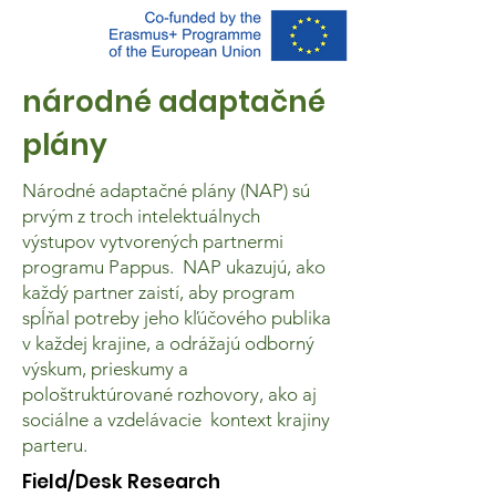
národné adaptačné
plány
Národné adaptačné plány (NAP) sú
prvým z troch intelektuálnych
výstupov vytvorených partnermi
programu Pappus. NAP ukazujú, ako
každý partner zaistí, aby program
spĺňal potreby jeho kľúčového publika
v každej krajine, a odrážajú odborný
výskum, prieskumy a
pološtruktúrované rozhovory, ako aj
sociálne a vzdelávacie kontext krajiny
parteru.
Field/Desk Research